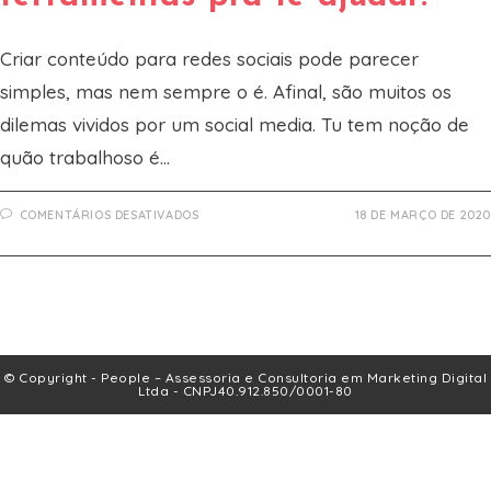
Criar conteúdo para redes sociais pode parecer
simples, mas nem sempre o é. Afinal, são muitos os
dilemas vividos por um social media. Tu tem noção de
quão trabalhoso é…
EM
COMENTÁRIOS DESATIVADOS
18 DE MARÇO DE 2020
CONTEÚDO
PARA
REDES
SOCIAIS:
COMO
CRIAR
E
MAIS
4
FERRAMENTAS
PRA
© Copyright - People – Assessoria e Consultoria em Marketing Digital
TE
Ltda - CNPJ40.912.850/0001-80
AJUDAR.